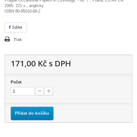
Prague Occasional Papers in Ethnology. - no. 7., Praha, EÚ AV ČR
2005. 221 s., anglicky
ISBN 80-85010-68-2
Sdílet
Tisk
171,00 Kč
s DPH
Počet
Přidat do košíku