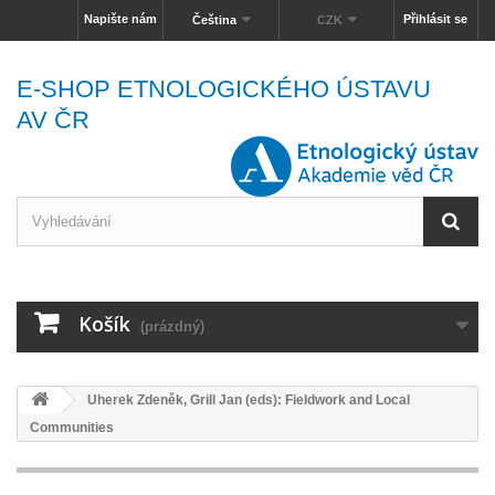
Napište nám
Přihlásit se
Čeština
CZK
E-SHOP ETNOLOGICKÉHO ÚSTAVU
AV ČR
Košík
(prázdný)
Uherek Zdeněk, Grill Jan (eds): Fieldwork and Local
Communities