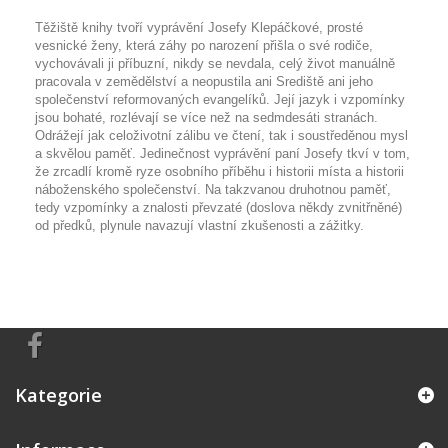
Těžiště knihy tvoří vyprávění Josefy Klepáčkové, prosté
vesnické ženy, která záhy po narození přišla o své rodiče,
vychovávali ji příbuzní, nikdy se nevdala, celý život manuálně
pracovala v zemědělství a neopustila ani Srediště ani jeho
společenství reformovaných evangelíků. Její jazyk i vzpomínky
jsou bohaté, rozlévají se více než na sedmdesáti stranách.
Odrážejí jak celoživotní zálibu ve čtení, tak i soustředěnou mysl
a skvělou paměť. Jedinečnost vyprávění paní Josefy tkví v tom,
že zrcadlí kromě ryze osobního příběhu i historii místa a historii
náboženského společenství. Na takzvanou druhotnou paměť,
tedy vzpomínky a znalosti převzaté (doslova někdy zvnitřněné)
od předků, plynule navazují vlastní zkušenosti a zážitky.
Kategorie