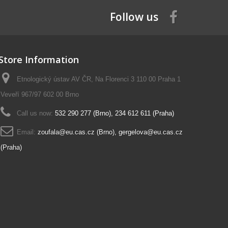
Follow us
Store Information
Etnologický ústav AV ČR, Na Florenci 3 110 00 Praha 1
Veveří 967/97 602 00 Brno
Call us now:
532 290 277 (Brno), 234 612 611 (Praha)
Email:
zoufala@eu.cas.cz (Brno), gergelova@eu.cas.cz
(Praha)