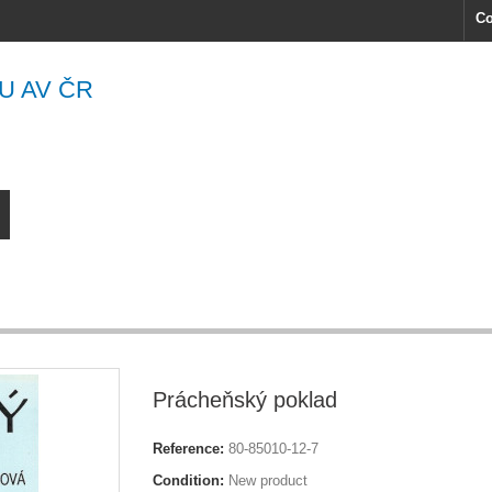
Co
U AV ČR
Prácheňský poklad
Reference:
80-85010-12-7
Condition:
New product