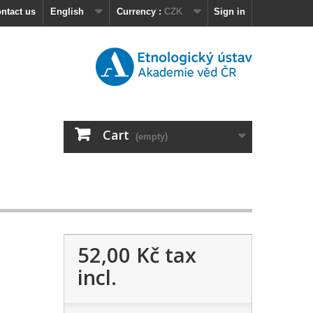
ntact us
English
Currency :
CZK
Sign in
Cart
(empty)
52,00 Kč
tax
incl.