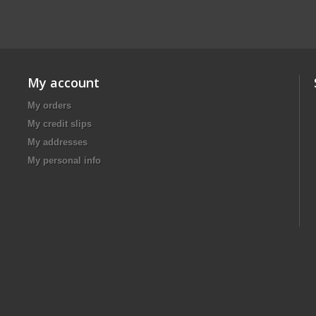
My account
My orders
My credit slips
My addresses
My personal info