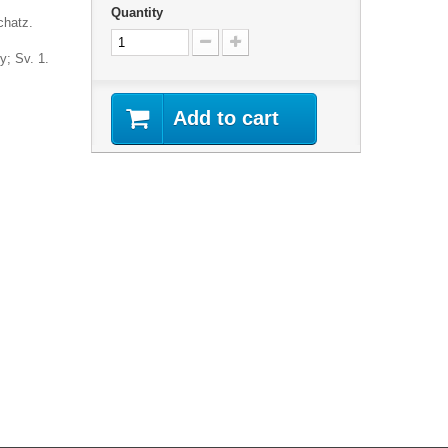
Quantity
chatz
.
y; Sv. 1.
Add to cart